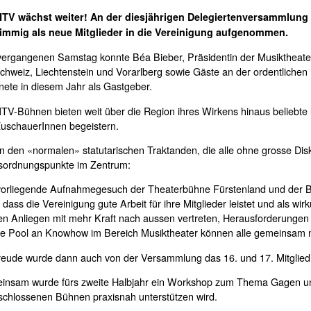
MTV wächst weiter! An der diesjährigen Delegiertenversammlun
timmig als neue Mitglieder in die Vereinigung aufgenommen.
rgangenen Samstag konnte Béa Bieber, Präsidentin der Musiktheate
chweiz, Liechtenstein und Vorarlberg sowie Gäste an der ordentliche
nete in diesem Jahr als Gastgeber.
TV-Bühnen bieten weit über die Region ihres Wirkens hinaus beliebt
uschauerInnen begeistern.
 den «normalen» statutarischen Traktanden, die alle ohne grosse Dis
sordnungspunkte im Zentrum:
orliegende Aufnahmegesuch der Theaterbühne Fürstenland und der Bo
 dass die Vereinigung gute Arbeit für ihre Mitglieder leistet und als 
n Anliegen mit mehr Kraft nach aussen vertreten, Herausforderung
e Pool an Knowhow im Bereich Musiktheater können alle gemeinsam 
reude wurde dann auch von der Versammlung das 16. und 17. Mitglie
nsam wurde fürs zweite Halbjahr ein Workshop zum Thema Gagen und 
chlossenen Bühnen praxisnah unterstützen wird.