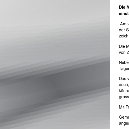
Die 
eins
Am ve
der S
zeich
Die M
von Z
Neben
Tage
Das v
doch,
könne
gross
Mit F
Gemei
anges