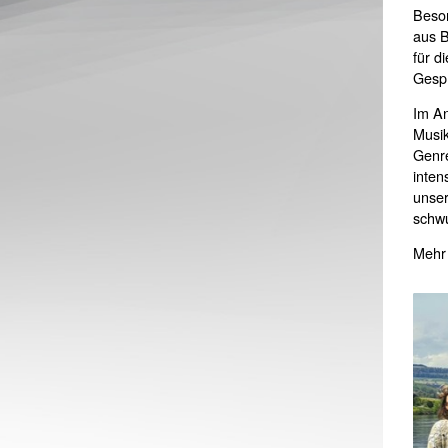
Beson
aus B
für d
Gesp
Im An
Musik
Genre
inten
unser
schwu
Mehr 