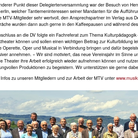
derer Punkt dieser Delegiertenversammlung war der Besuch von Herrn
erlin, welcher Tantiemeninteressen seiner Mandanten für die Aufführun
ie MTV-Mitglieder sehr wertvoll, den Ansprechspartner im Verlag aus D
räche wurden dann auch gerne in den Kaffeepausen und während des
schluss an die DV folgte ein Fachreferat zum Thema Kulturpädagogik 
theater können und sollen einen wichtigen Beitrag zur Kulturbildung le
 Operette, Oper und Musical in Verbindung bringen und dafür begeiste
siver annehmen. « Wir sind motiviert, das neue Vereinsjahr im Sinne
e Theater ihre Arbeit erfolgreich wieder aufnehmen können und nutze
ngvollen Produktionen zu begeistern. Wir unterstützen sie gerne dabei
Infos zu unseren Mitgliedern und zur Arbeit der MTV unter
www.musikt