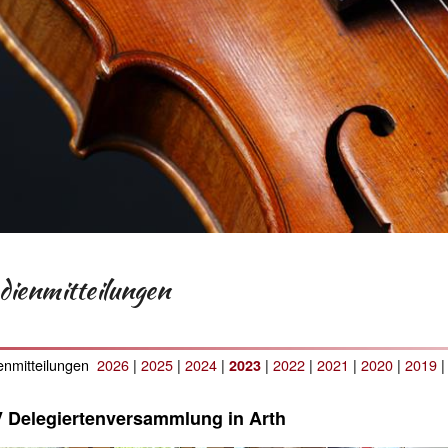
ienmitteilungen
enmitteilungen
2026
|
2025
|
2024
|
|
2022
|
2021
|
2020
|
2019
2023
 Delegiertenversammlung in Arth